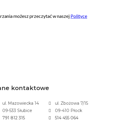
ane kontaktowe
ul. Mazowiecka 14
ul. Zbożowa 7/15
09-533 Słubice
09-410 Płock
791 812 315
514 455 064