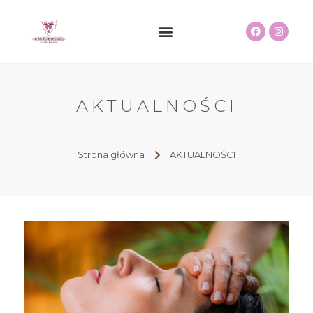
STRONA GŁÓWNA
W RÓWNOWADZE
SENSORKOWE ALPAKI
AKTUALNOŚCI
Strona główna
AKTUALNOŚCI