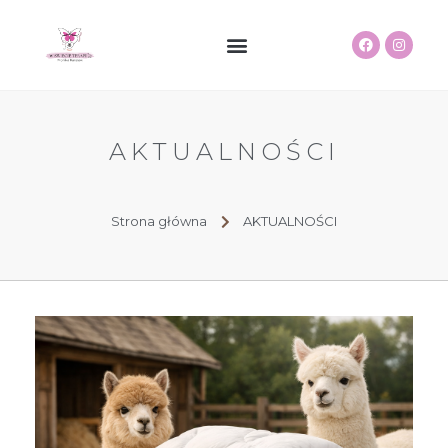
STRONA GŁÓWNA
W RÓWNOWADZE
SENSORKOWE ALPAKI
AKTUALNOŚCI
Strona główna
AKTUALNOŚCI