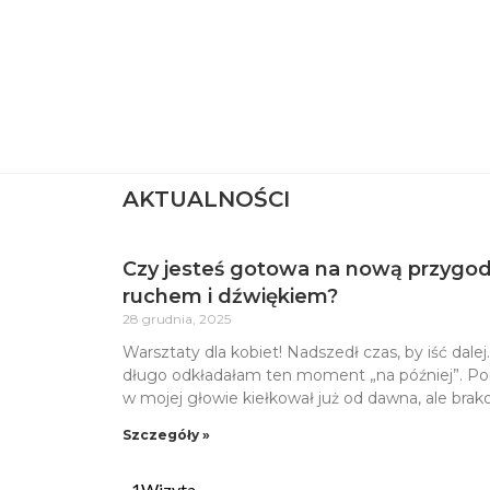
AKTUALNOŚCI
Czy jesteś gotowa na nową przygod
ruchem i dźwiękiem?
28 grudnia, 2025
Warsztaty dla kobiet! Nadszedł czas, by iść dalej
długo odkładałam ten moment „na później”. P
w mojej głowie kiełkował już od dawna, ale bra
Szczegóły »