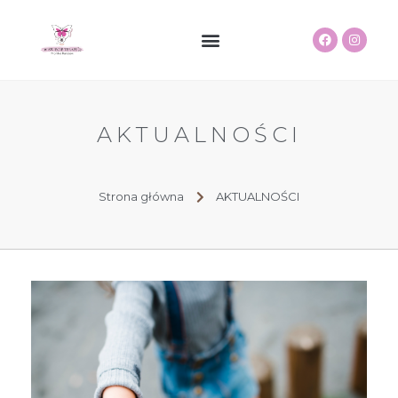
STRONA GŁÓWNA
W RÓWNOWADZE
SENSORKOWE ALPAKI
AKTUALNOŚCI
Strona główna
AKTUALNOŚCI