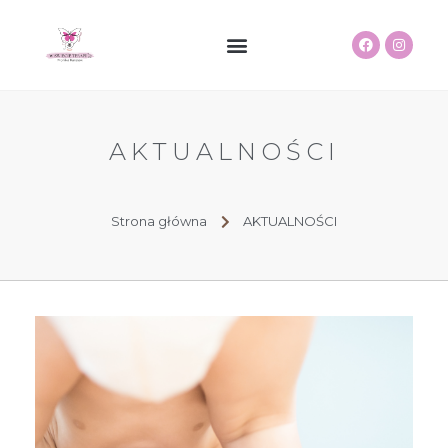
STRONA GŁÓWNA
W RÓWNOWADZE
SENSORKOWE ALPAKI
AKTUALNOŚCI
Strona główna
AKTUALNOŚCI