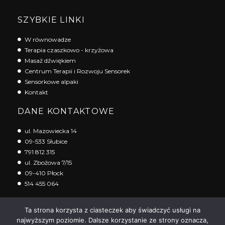
SZYBKIE LINKI
W równowadze
Terapia czaszkowo - krzyżowa
Masaż dźwiękiem
Centrum Terapii i Rozwoju Sensorek
Sensorkowe alpaki
Kontakt
DANE KONTAKTOWE
ul. Mazowiecka 14
09-533 Słubice
791 812 315
ul. Zbożowa 7/15
09-410 Płock
514 455 064
Ta strona korzysta z ciasteczek aby świadczyć usługi na
najwyższym poziomie. Dalsze korzystanie ze strony oznacza,